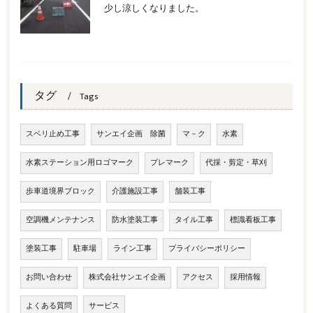
少し涼しくなりました。
タグ
Tags
スベリ止め工事
サンエイ企画 除菌
マ－ク
水素
水素ステーション用ロゴマーク
プレマーク
代採・剪定・草刈
歩車道境界ブロック
介護施設工事
舗装工事
空調機メンテナンス
防水塗装工事
タイル工事
標識看板工事
塗装工事
駐車場
ライン工事
プライバシーポリシー
お問い合わせ
株式会社サンエイ企画
アクセス
採用情報
よくある質問
サービス