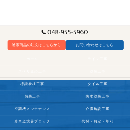
048-955-5960
通販商品の注文はこちらから
お問い合わせはこちら
ホーム
ライン工事
スベリ止め工事
塗装工事
標識看板工事
タイル工事
舗装工事
防水塗装工事
空調機メンテナンス
介護施設工事
歩車道境界ブロック
代採・剪定・草刈