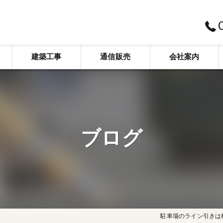
建築工事
通信販売
会社案内
新築
スベリ止め工事
株式会社サンエイ企画
リフォーム
標識看板工事
ブログ
舗装工事
介護施設工事
代採・剪定・草刈
解体工事
駐車場のライン引きは