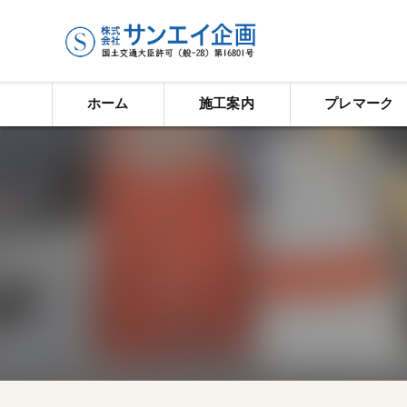
ホーム
施工案内
プレマーク
ライン工事
塗装工事
タイル工事
防水塗装工事
歩車道境界ブロック
道路反射鏡工事