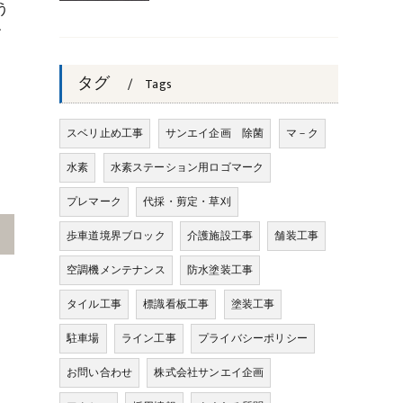
う
す
タグ
Tags
スベリ止め工事
サンエイ企画 除菌
マ－ク
水素
水素ステーション用ロゴマーク
プレマーク
代採・剪定・草刈
>
歩車道境界ブロック
介護施設工事
舗装工事
空調機メンテナンス
防水塗装工事
タイル工事
標識看板工事
塗装工事
駐車場
ライン工事
プライバシーポリシー
お問い合わせ
株式会社サンエイ企画