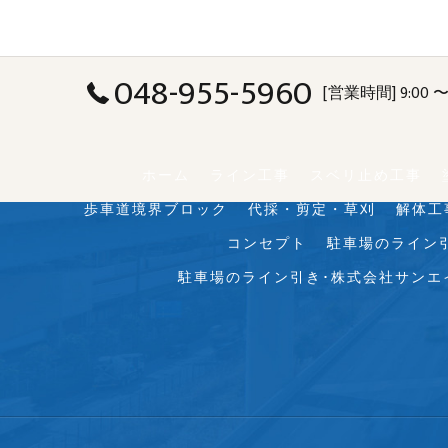
048-955-5960
[営業時間] 9:00 〜 
ホーム
ライン工事
スベリ止め工事
歩車道境界ブロック
代採・剪定・草刈
解体工
コンセプト
駐車場のライン
駐車場のライン引き･株式会社サンエ