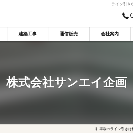
ライン引き
建築工事
通信販売
会社案内
新築
スベリ止め工事
株式会社サンエイ企画
リフォーム
標識看板工事
株式会社サンエイ企画
舗装工事
介護施設工事
代採・剪定・草刈
解体工事
駐車場のライン引きは