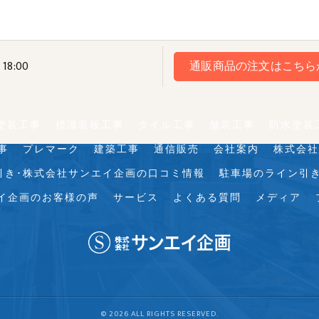
18:00
通販商品の注文はこちら
塗装工事
標識看板工事
タイル工事
舗装工事
防水塗装
事
プレマーク
建築工事
通信販売
会社案内
株式会社
引き･株式会社サンエイ企画の口コミ情報
駐車場のライン引
イ企画のお客様の声
サービス
よくある質問
メディア
© 2026 ALL RIGHTS RESERVED.