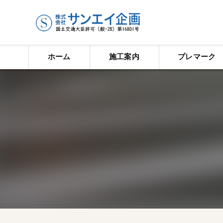
ホーム
施工案内
プレマーク
ライン工事
塗装工事
タイル工事
防水塗装工事
歩車道境界ブロック
道路反射鏡工事