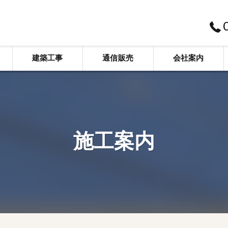
建築工事
通信販売
会社案内
新築
スベリ止め工事
株式会社サンエイ企画
リフォーム
標識看板工事
施工案内
舗装工事
介護施設工事
代採・剪定・草刈
解体工事