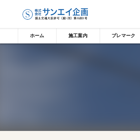
ホーム
施工案内
プレマーク
ライン工事
塗装工事
タイル工事
防水塗装工事
歩車道境界ブロック
道路反射鏡工事