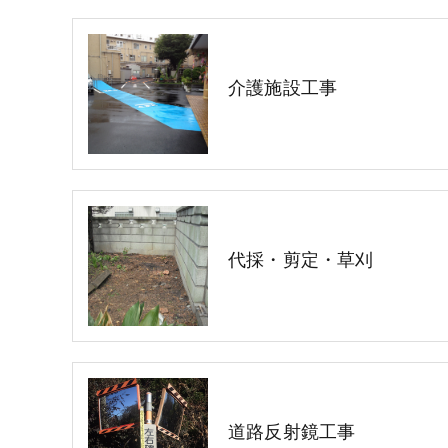
介護施設工事
代採・剪定・草刈
道路反射鏡工事