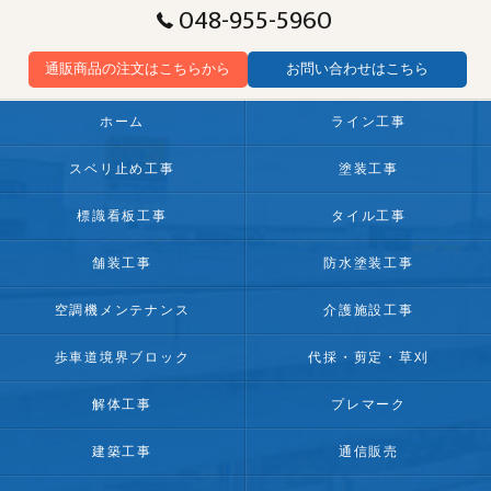
048-955-5960
通販商品の注文はこちらから
お問い合わせはこちら
ホーム
ライン工事
スベリ止め工事
塗装工事
標識看板工事
タイル工事
舗装工事
防水塗装工事
空調機メンテナンス
介護施設工事
歩車道境界ブロック
代採・剪定・草刈
解体工事
プレマーク
建築工事
通信販売