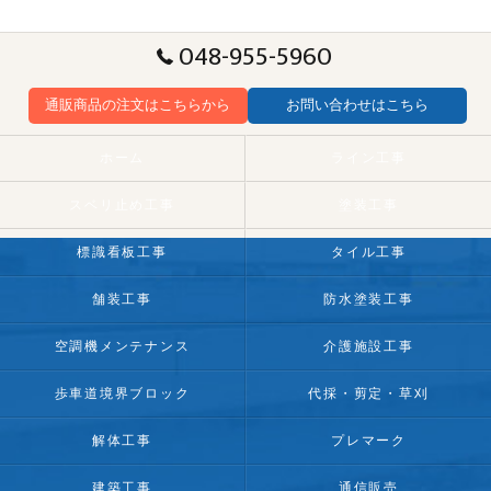
048-955-5960
通販商品の注文はこちらから
お問い合わせはこちら
ホーム
ライン工事
スベリ止め工事
塗装工事
標識看板工事
タイル工事
舗装工事
防水塗装工事
空調機メンテナンス
介護施設工事
歩車道境界ブロック
代採・剪定・草刈
解体工事
プレマーク
建築工事
通信販売