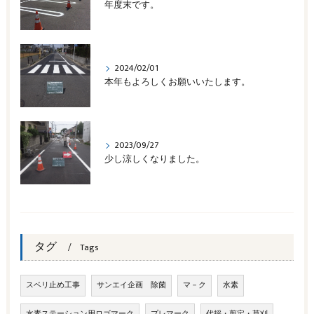
年度末です。
2024/02/01
本年もよろしくお願いいたします。
2023/09/27
少し涼しくなりました。
タグ
Tags
スベリ止め工事
サンエイ企画 除菌
マ－ク
水素
水素ステーション用ロゴマーク
プレマーク
代採・剪定・草刈