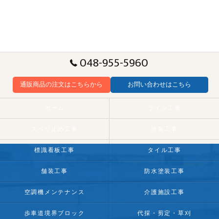
048-955-5960
通販商品の注文はこちらから
お問い合わせはこちら
ホーム
ライン工事
スベリ止め工事
塗装工事
標識看板工事
タイル工事
舗装工事
防水塗装工事
空調機メンテナンス
介護施設工事
歩車道境界ブロック
代採・剪定・草刈