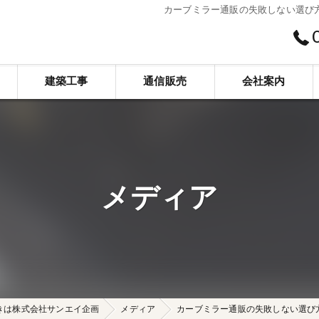
カーブミラー通販の失敗しない選び
建築工事
通信販売
会社案内
新築
スベリ止め工事
株式会社サンエイ企画
リフォーム
標識看板工事
メディア
舗装工事
介護施設工事
代採・剪定・草刈
解体工事
きは株式会社サンエイ企画
メディア
カーブミラー通販の失敗しない選び