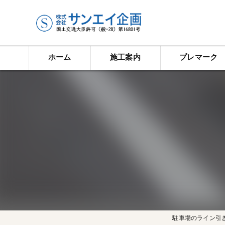
ホーム
施工案内
プレマーク
ライン工事
塗装工事
タイル工事
防水塗装工事
歩車道境界ブロック
道路反射鏡工事
駐車場のライン引