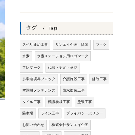
タグ
Tags
スベリ止め工事
サンエイ企画 除菌
マ－ク
水素
水素ステーション用ロゴマーク
プレマーク
代採・剪定・草刈
歩車道境界ブロック
介護施設工事
舗装工事
空調機メンテナンス
防水塗装工事
タイル工事
標識看板工事
塗装工事
駐車場
ライン工事
プライバシーポリシー
道
き
お問い合わせ
株式会社サンエイ企画