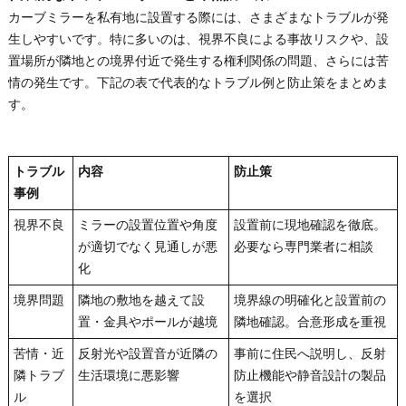
カーブミラーを私有地に設置する際には、さまざまなトラブルが発
生しやすいです。特に多いのは、視界不良による事故リスクや、設
置場所が隣地との境界付近で発生する権利関係の問題、さらには苦
情の発生です。下記の表で代表的なトラブル例と防止策をまとめま
す。
トラブル
内容
防止策
事例
視界不良
ミラーの設置位置や角度
設置前に現地確認を徹底。
が適切でなく見通しが悪
必要なら専門業者に相談
化
境界問題
隣地の敷地を越えて設
境界線の明確化と設置前の
置・金具やポールが越境
隣地確認。合意形成を重視
苦情・近
反射光や設置音が近隣の
事前に住民へ説明し、反射
隣トラブ
生活環境に悪影響
防止機能や静音設計の製品
ル
を選択