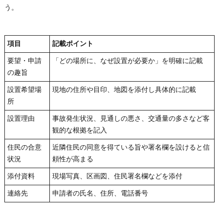
う。
項目
記載ポイント
要望・申請
「どの場所に、なぜ設置が必要か」を明確に記載
の趣旨
設置希望場
現地の住所や目印、地図を添付し具体的に記載
所
設置理由
事故発生状況、見通しの悪さ、交通量の多さなど客
観的な根拠を記入
住民の合意
近隣住民の同意を得ている旨や署名欄を設けると信
状況
頼性が高まる
添付資料
現場写真、区画図、住民署名欄などを添付
連絡先
申請者の氏名、住所、電話番号