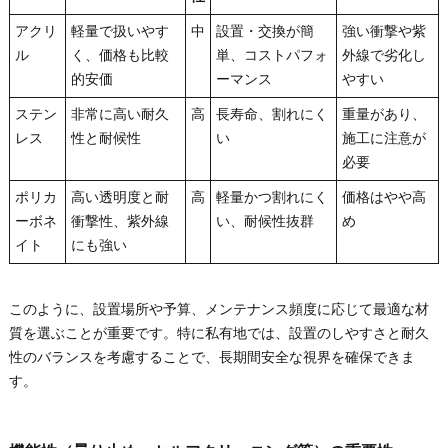
アクリ
軽量で扱いやす
中
設置・交換が簡
強い衝撃や紫
ル
く、価格も比較
単、コストパフォ
外線で劣化し
的安価
ーマンス
やすい
ステン
非常に高い耐久
高
長寿命、割れにく
重量があり、
レス
性と耐候性
い
施工に注意が
必要
ポリカ
高い透明度と耐
高
軽量かつ割れにく
価格はやや高
ーボネ
衝撃性、紫外線
い、耐候性抜群
め
イト
にも強い
このように、設置場所や予算、メンテナンス頻度に応じて最適な材
質を選ぶことが重要です。特に私有地では、設置のしやすさと耐久
性のバランスを考慮することで、長期間安全な視界を確保できま
す。