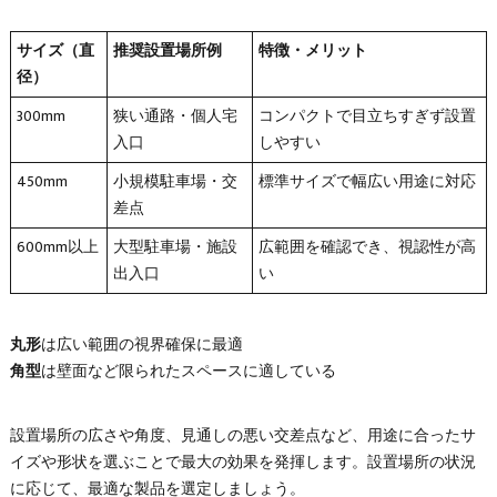
サイズ（直
推奨設置場所例
特徴・メリット
径）
300mm
狭い通路・個人宅
コンパクトで目立ちすぎず設置
入口
しやすい
450mm
小規模駐車場・交
標準サイズで幅広い用途に対応
差点
600mm以上
大型駐車場・施設
広範囲を確認でき、視認性が高
出入口
い
丸形
は広い範囲の視界確保に最適
角型
は壁面など限られたスペースに適している
設置場所の広さや角度、見通しの悪い交差点など、用途に合ったサ
イズや形状を選ぶことで最大の効果を発揮します。設置場所の状況
に応じて、最適な製品を選定しましょう。