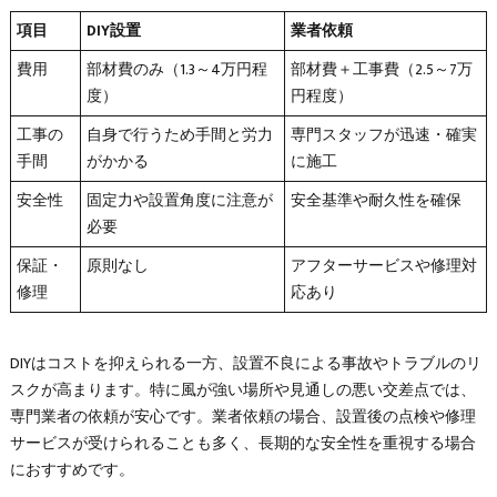
項目
DIY設置
業者依頼
費用
部材費のみ（1.3～4万円程
部材費＋工事費（2.5～7万
度）
円程度）
工事の
自身で行うため手間と労力
専門スタッフが迅速・確実
手間
がかかる
に施工
安全性
固定力や設置角度に注意が
安全基準や耐久性を確保
必要
保証・
原則なし
アフターサービスや修理対
修理
応あり
DIYはコストを抑えられる一方、設置不良による事故やトラブルのリ
スクが高まります。特に風が強い場所や見通しの悪い交差点では、
専門業者の依頼が安心です。業者依頼の場合、設置後の点検や修理
サービスが受けられることも多く、長期的な安全性を重視する場合
におすすめです。